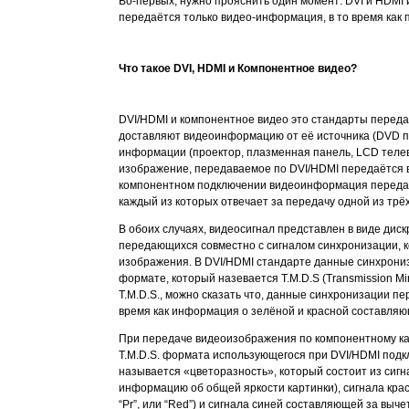
Во-первых, нужно прояснить один момент: DVI и HDMI и
передаётся только видео-информация, в то время как
Что такое DVI, HDMI и Компонентное видео?
DVI/HDMI и компонентное видео это стандарты перед
доставляют видеоинформацию от её источника (DVD пл
информации (проектор, плазменная панель, LCD телеви
изображение, передаваемое по DVI/HDMI передаётся в 
компонентном подключении видеоинформация передаё
каждый из которых отвечает за передачу одной из трё
В обоих случаях, видеосигнал представлен в виде дис
передающихся совместно с сигналом синхронизации, к
изображения. В DVI/HDMI стандарте данные синхрони
формате, который назевается T.M.D.S (Transmission Min
T.M.D.S., можно сказать что, данные синхронизации 
время как информация о зелёной и красной составляю
При передаче видеоизображения по компонентному ка
T.M.D.S. формата использующегося при DVI/HDMI подк
называется «цветоразность», который состоит из сигна
информацию об общей яркости картинки), сигнала кра
“Pr”, или “Red”) и сигнала синей составляющей за выче