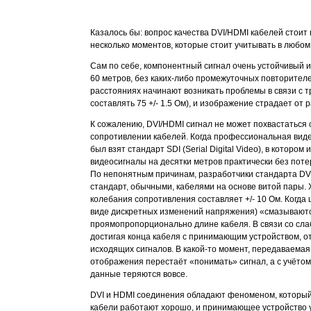
Казалось бы: вопрос качества DVI/HDMI кабелей стоит н
несколько моментов, которые стоит учитывать в любом
Сам по себе, компонентный сигнал очень устойчивый 
60 метров, без каких-либо промежуточных повторителе
расстояниях начинают возникать проблемы в связи с 
составлять 75 +/- 1.5 Ом), и изображение страдает от
К сожалению, DVI/HDMI сигнал не может похвастаться 
сопротивлении кабелей. Когда профессиональная вид
был взят стандарт SDI (Serial Digital Video), в кото
видеосигналы на десятки метров практически без поте
По непонятным причинам, разработчики стандарта DVI
стандарт, обычными, кабелями на основе витой пары. 
колебания сопротивления составляет +/- 10 Ом. Когда
виде дискретных изменений напряжения) «смазываютс
проямопропорционально длине кабеля. В связи со сла
достигая конца кабеля с принимающим устройством, о
исходящих сигналов. В какой-то момент, передаваема
отображения перестаёт «понимать» сигнал, а с учётом
данные теряются вовсе.
DVI и HDMI соединения обладают феноменом, который н
кабели работают хорошо, и принимающее устройство у