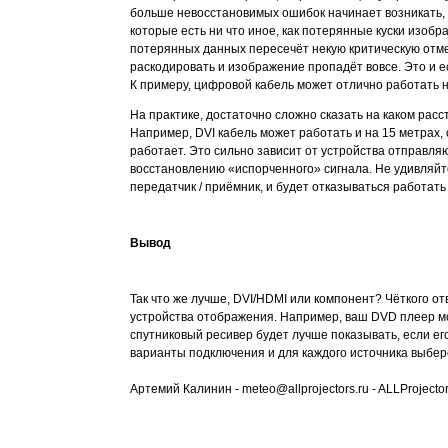
больше невосстановимых ошибок начинает возникать, 
которые есть ни что иное, как потерянные куски изоб
потерянных данных пересечёт некую критическую отмет
раскодировать и изображение пропадёт вовсе. Это и 
К примеру, цифровой кабель может отлично работать на
На практике, достаточно сложно сказать на каком рас
Например, DVI кабель может работать и на 15 метрах, 
работает. Это сильно зависит от устройства отправл
восстановлению «испорченного» сигнала. Не удивляйте
передатчик / приёмник, и будет отказываться работать 
Вывод
Так что же лучше, DVI/HDMI или компонент? Чёткого от
устройства отображения. Например, ваш DVD плеер мо
спутниковый ресивер будет лучше показывать, если ег
варианты подключения и для каждого источника выбере
Артемий Калинин - meteo@allprojectors.ru - ALLProjecto