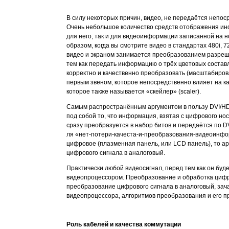
В силу некоторых причин, видео, не передаётся непо
Очень небольшое количество средств отображения ин
для него, так и для видеоинформации записанной на но
образом, когда вы смотрите видео в стандартах 480i, 
видео и экраном занимается преобразованием разреш
тем как передать информацию о трёх цветовых состав
корректно и качественно преобразовать (масштабироват
первым звеном, которое непосредственно влияет на к
которое также называется «скейлер» (scaler).
Самым распространённым аргументом в пользу DVI/HD
под собой то, что информация, взятая с цифрового н
сразу преобразуется в набор битов и передаётся по D
ля «нет-потери-качеста-и-преобразования-видеоинфо
цифровое (плазменная панель, или LCD панель), то ар
цифрового сигнала в аналоговый.
Практически любой видеосигнал, перед тем как он бу
видеопроцессором. Преобразование и обработка цифро
преобразование цифрового сигнала в аналоговый, зач
видеопроцессора, алгоритмов преобразования и его п
Роль кабелей и качества коммутации